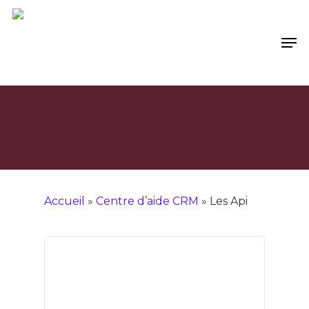
Accueil
»
Centre d’aide CRM
»
Les Api