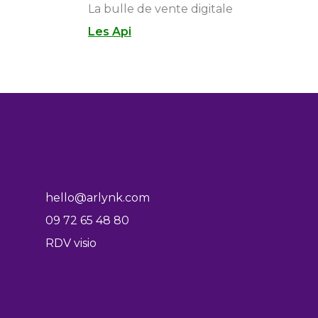
La bulle de vente digitale
Les Api
hello@arlynk.com
09 72 65 48 80
RDV visio